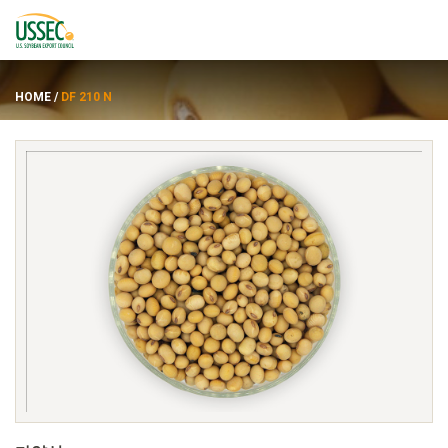
HOME
/
DF 210 N
품종
공급업체
에 대한
자원
ENGLISH