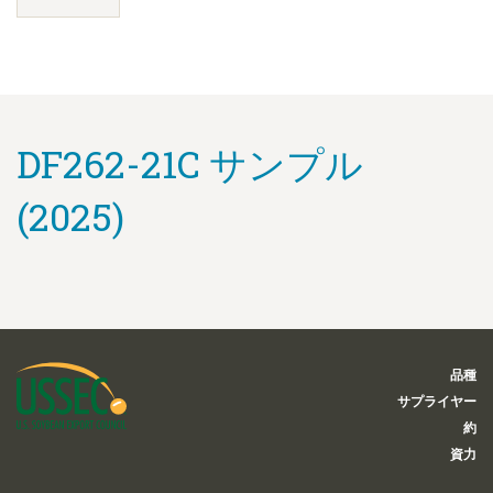
DF262-21C サンプル
(2025)
品種
サプライヤー
約
資力