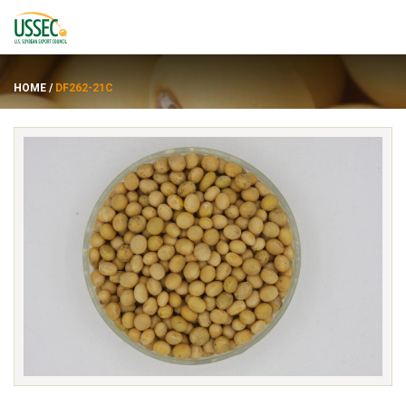
HOME
/
DF262-21C
品種
サプライヤー
約
資力
ENGLISH