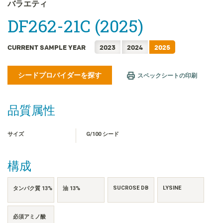
FRANÇAIS
バラエティ
한국어
DF262-21C (2025)
简体中文
繁體中文
CURRENT SAMPLE YEAR
2023
2024
2025
ไทย
シードプロバイダーを探す
TIẾNG VIỆT
スペックシートの印刷
INDONESIA
品質属性
サイズ
G/100 シード
構成
SUCROSE DB
LYSINE
タンパク質 13%
油 13%
必須アミノ酸