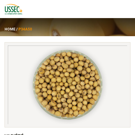
HOME
/
P34A50
Variétés
Fournisseurs
À propos de
Ressources
ENGLISH