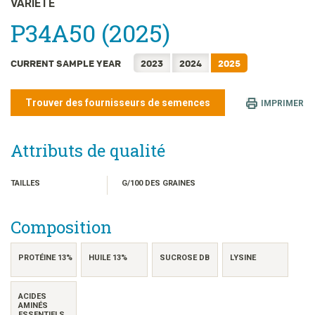
VARIÉTÉ
日本語
P34A50 (2025)
한국어
简体中文
CURRENT SAMPLE YEAR
2023
2024
2025
繁體中文
ไทย
Trouver des fournisseurs de semences
IMPRIMER
TIẾNG VIỆT
INDONESIA
Attributs de qualité
TAILLES
G/100 DES GRAINES
Composition
PROTÉINE 13%
HUILE 13%
SUCROSE DB
LYSINE
ACIDES
AMINÉS
ESSENTIELS