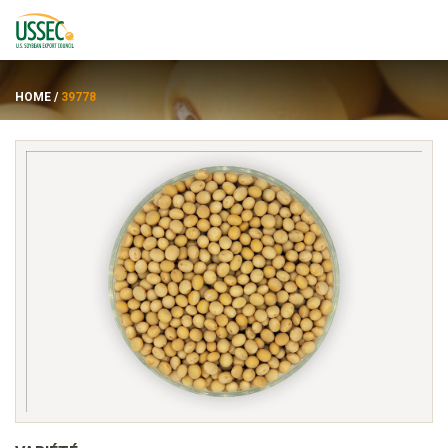
HOME
/
39778
Variétés
Fournisseurs
À propos de
Ressources
ENGLISH