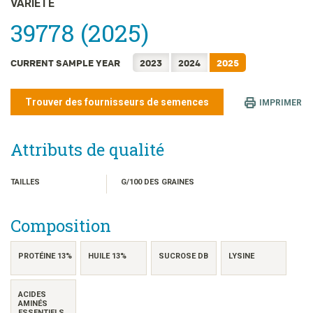
VARIÉTÉ
日本語
39778 (2025)
한국어
简体中文
CURRENT SAMPLE YEAR
2023
2024
2025
繁體中文
ไทย
Trouver des fournisseurs de semences
IMPRIMER
TIẾNG VIỆT
INDONESIA
Attributs de qualité
TAILLES
G/100 DES GRAINES
Composition
PROTÉINE 13%
HUILE 13%
SUCROSE DB
LYSINE
ACIDES
AMINÉS
ESSENTIELS