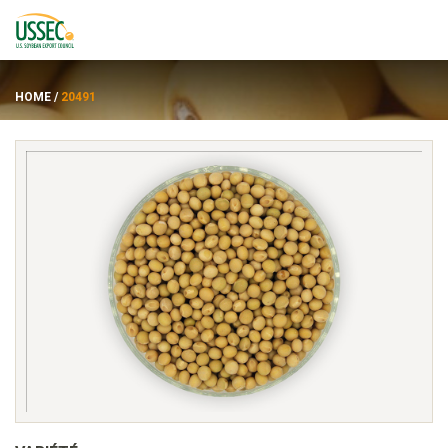
HOME
/
20491
Variétés
Fournisseurs
À propos de
Ressources
ENGLISH