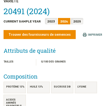
VARIÉTÉ
日本語
20491 (2024)
한국어
简体中文
CURRENT SAMPLE YEAR
2023
2024
2025
繁體中文
ไทย
Trouver des fournisseurs de semences
IMPRIMER
TIẾNG VIỆT
INDONESIA
Attributs de qualité
TAILLES
G/100 DES GRAINES
Composition
PROTÉINE 13%
HUILE 13%
SUCROSE DB
LYSINE
ACIDES
AMINÉS
ESSENTIELS