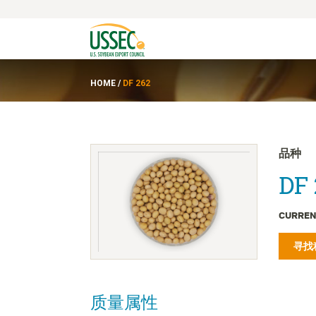
HOME
/
DF 262
品种
DF 
CURREN
寻找
质量属性