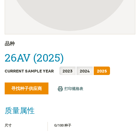
FRANÇAIS
日本語
한국어
繁體中文
ไทย
品种
TIẾNG VIỆT
26AV (2025)
INDONESIA
CURRENT SAMPLE YEAR
2023
2024
2025
寻找种子供应商
打印规格表
质量属性
尺寸
G/100 种子