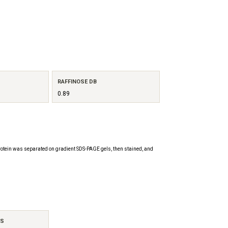
RAFFINOSE DB
0.89
otein was separated on gradient SDS-PAGE gels, then stained, and
ES