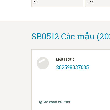
1.0
0.11
SB0512 Các mẫu (20
MẪU SB0512
202598037005
MỞ RỘNG CHI TIẾT