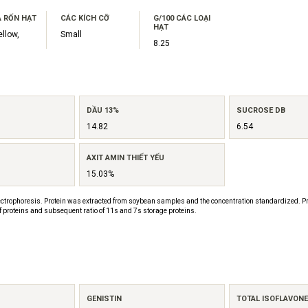
 RỐN HẠT
CÁC KÍCH CỠ
G/100 CÁC LOẠI
HẠT
ellow,
Small
8.25
DẦU 13%
SUCROSE DB
14.82
6.54
AXIT AMIN THIẾT YẾU
15.03%
ctrophoresis. Protein was extracted from soybean samples and the concentration standardized. Pr
f proteins and subsequent ratio of 11s and 7s storage proteins.
GENISTIN
TOTAL ISOFLAVON