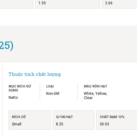
1.55
2.66
25)
Thuộc tính chất lượng
MỤC ĐÍCH SỬ
LOẠI
MÀU RỐN HẠT
DỤNG
Non-GM
White, Yellow,
Natto
Clear
KÍCH CỠ
G/100 HẠT
CHẤT ĐẠM 13%
Small
8.25
35.03