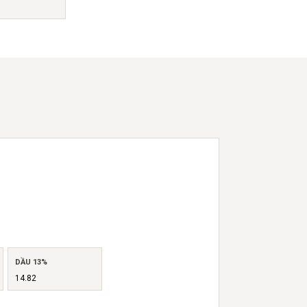
DẦU 13%
14.82