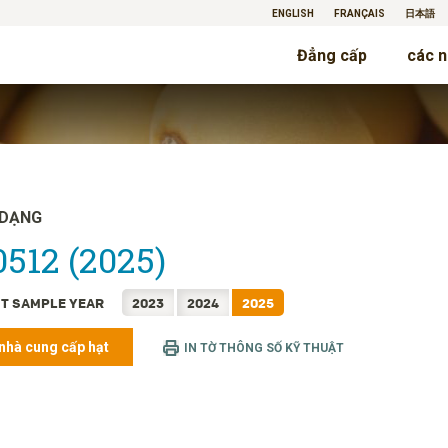
ENGLISH
FRANÇAIS
日本語
Đẳng cấp
các n
 DẠNG
512 (2025)
T SAMPLE YEAR
2023
2024
2025
nhà cung cấp hạt
IN TỜ THÔNG SỐ KỸ THUẬT