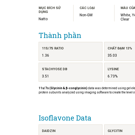
MỤC ĐÍCH SỬ
CÁC LOẠI
MÀU CỦA
DỤNG
Non-GM
White, Y
Natto
Clear
Thành phần
11S/7S RATIO
CHẤT ĐẠM 13%
1.36
35.03
STACHYOSE DB
LYSINE
3.51
6.73%
11s/7s (Glycinin & β-conglycinin)
data was determined using gel ele
protein subunits analyzed using imaging software to create the level o
Isoflavone Data
DAIDZIN
GLYCITIN