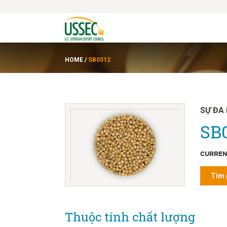
HOME
/
SB0512
SỰ ĐA
SB0
CURREN
Tìm 
Thuộc tính chất lượng