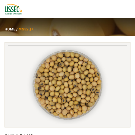
HOME
/
MS32Q7
Đẳng cấp
các nhà cung cấp
Về
Tài nguyên
ENGLISH