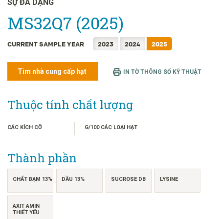
SỰ ĐA DẠNG
FRANÇAIS
MS32Q7 (2025)
日本語
한국어
CURRENT SAMPLE YEAR
2023
2024
2025
简体中文
繁體中文
Tìm nhà cung cấp hạt
IN TỜ THÔNG SỐ KỸ THUẬT
ไทย
INDONESIA
Thuộc tính chất lượng
CÁC KÍCH CỠ
G/100 CÁC LOẠI HẠT
Thành phần
CHẤT ĐẠM 13%
DẦU 13%
SUCROSE DB
LYSINE
AXIT AMIN
THIẾT YẾU