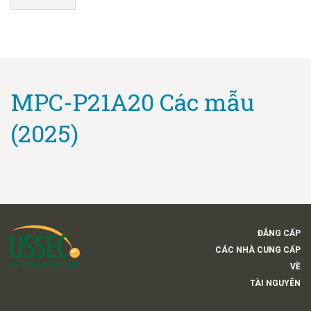
MPC-P21A20 Các mẫu
(2025)
ĐẲNG CẤP
CÁC NHÀ CUNG CẤP
VỀ
TÀI NGUYÊN