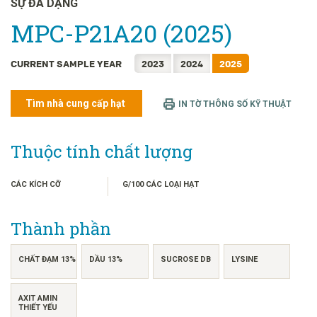
SỰ ĐA DẠNG
FRANÇAIS
MPC-P21A20 (2025)
日本語
한국어
CURRENT SAMPLE YEAR
2023
2024
2025
简体中文
繁體中文
Tìm nhà cung cấp hạt
IN TỜ THÔNG SỐ KỸ THUẬT
ไทย
INDONESIA
Thuộc tính chất lượng
CÁC KÍCH CỠ
G/100 CÁC LOẠI HẠT
Thành phần
CHẤT ĐẠM 13%
DẦU 13%
SUCROSE DB
LYSINE
AXIT AMIN
THIẾT YẾU