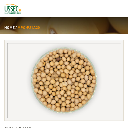
HOME
/
MPC-P21A20
Đẳng cấp
các nhà cung cấp
Về
Tài nguyên
ENGLISH