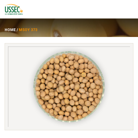
HOME
/
MSOY 373
พันธุ์
ซัพพลายเออร์
เกี่ยวกับ
ทรัพยากร
ENGLISH