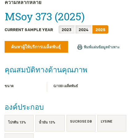
FRANÇAIS
ความหลากหลาย
日本語
MSoy 373 (2025)
한국어
简体中文
CURRENT SAMPLE YEAR
2023
2024
2025
繁體中文
TIẾNG VIỆT
ค้นหาผู้ให้บริการเมล็ดพันธุ์
พิมพ์แผ่นข้อมูลจำเพาะ
INDONESIA
คุณสมบัติทางด้านคุณภาพ
ขนาด
G/100 เมล็ดพันธ์
องค์ประกอบ
SUCROSE DB
LYSINE
โปรตีน 13%
น้ำมัน 13%