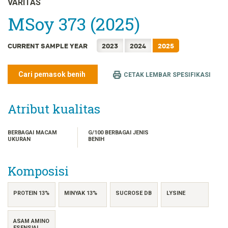
VARITAS
FRANÇAIS
MSoy 373 (2025)
日本語
한국어
CURRENT SAMPLE YEAR
2023
2024
2025
简体中文
繁體中文
Cari pemasok benih
CETAK LEMBAR SPESIFIKASI
ไทย
TIẾNG VIỆT
Atribut kualitas
BERBAGAI MACAM
G/100 BERBAGAI JENIS
UKURAN
BENIH
Komposisi
PROTEIN 13%
MINYAK 13%
SUCROSE DB
LYSINE
ASAM AMINO
ESENSIAL