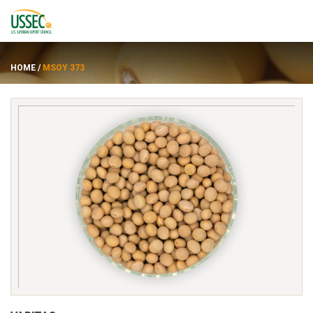
HOME
/
MSOY 373
Varietas
Pemasok
Tentang
Sumber daya
ENGLISH