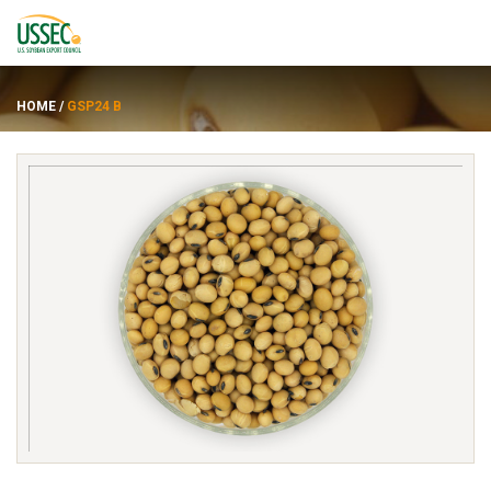
HOME
/
GSP24 B
พันธุ์
ซัพพลายเออร์
เกี่ยวกับ
ทรัพยากร
ENGLISH