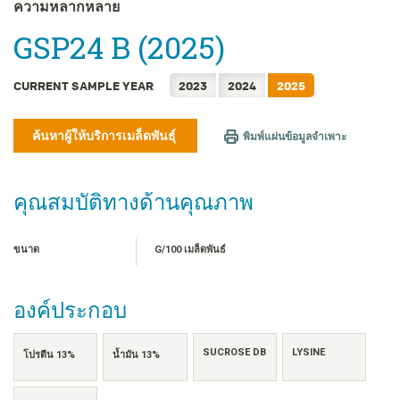
FRANÇAIS
ความหลากหลาย
日本語
GSP24 B (2025)
한국어
简体中文
CURRENT SAMPLE YEAR
2023
2024
2025
繁體中文
TIẾNG VIỆT
ค้นหาผู้ให้บริการเมล็ดพันธุ์
พิมพ์แผ่นข้อมูลจำเพาะ
INDONESIA
คุณสมบัติทางด้านคุณภาพ
ขนาด
G/100 เมล็ดพันธ์
องค์ประกอบ
SUCROSE DB
LYSINE
โปรตีน 13%
น้ำมัน 13%