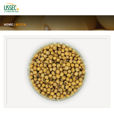
HOME
/
BG37A
พันธุ์
ซัพพลายเออร์
เกี่ยวกับ
ทรัพยากร
ENGLISH