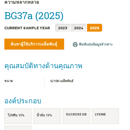
FRANÇAIS
ความหลากหลาย
日本語
BG37a (2025)
한국어
简体中文
CURRENT SAMPLE YEAR
2023
2024
2025
繁體中文
TIẾNG VIỆT
ค้นหาผู้ให้บริการเมล็ดพันธุ์
พิมพ์แผ่นข้อมูลจำเพาะ
INDONESIA
คุณสมบัติทางด้านคุณภาพ
ขนาด
G/100 เมล็ดพันธ์
องค์ประกอบ
SUCROSE DB
LYSINE
โปรตีน 13%
น้ำมัน 13%