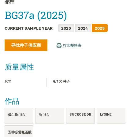
品种
FRANÇAIS
BG37a (2025)
日本語
한국어
CURRENT SAMPLE YEAR
2023
2024
2025
繁體中文
ไทย
寻找种子供应商
打印规格表
TIẾNG VIỆT
INDONESIA
质量属性
尺寸
G/100 种子
作品
SUCROSE DB
LYSINE
蛋白质 13%
油 13%
五种必需氨基酸