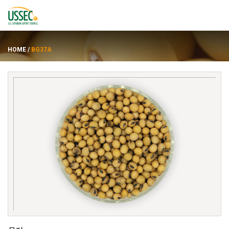
HOME
/
BG37A
品种
供应商
关于
资源
ENGLISH