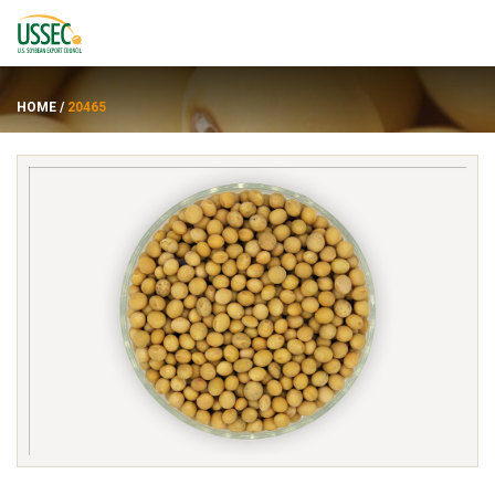
HOME
/
20465
พันธุ์
ซัพพลายเออร์
เกี่ยวกับ
ทรัพยากร
ENGLISH