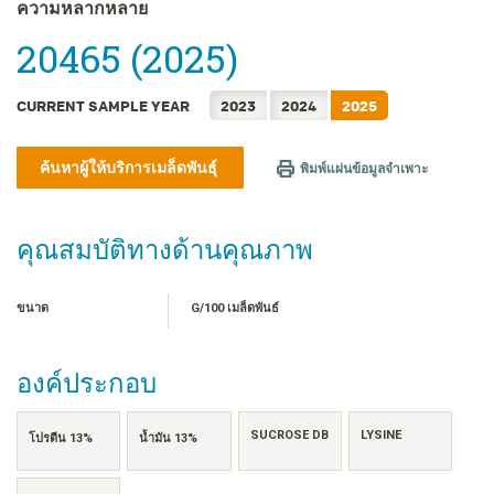
FRANÇAIS
ความหลากหลาย
日本語
20465 (2025)
한국어
简体中文
CURRENT SAMPLE YEAR
2023
2024
2025
繁體中文
TIẾNG VIỆT
ค้นหาผู้ให้บริการเมล็ดพันธุ์
พิมพ์แผ่นข้อมูลจำเพาะ
INDONESIA
คุณสมบัติทางด้านคุณภาพ
ขนาด
G/100 เมล็ดพันธ์
องค์ประกอบ
SUCROSE DB
LYSINE
โปรตีน 13%
น้ำมัน 13%