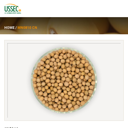
HOME
/
MN0810 CN
품종
공급업체
에 대한
자원
ENGLISH