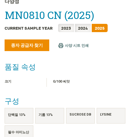
다양성
FRANÇAIS
MN0810 CN (2025)
日本語
简体中文
CURRENT SAMPLE YEAR
2023
2024
2025
繁體中文
ไทย
종자 공급자 찾기
사양 시트 인쇄
TIẾNG VIỆT
INDONESIA
품질 속성
크기
G/100 씨앗
구성
SUCROSE DB
LYSINE
단백질 13%
기름 13%
필수 아미노산