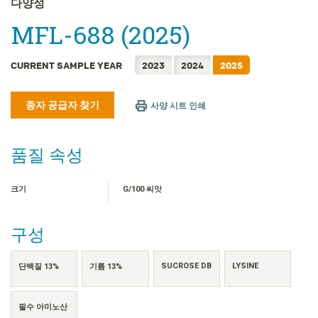
다양성
FRANÇAIS
MFL-688 (2025)
日本語
简体中文
CURRENT SAMPLE YEAR
2023
2024
2025
繁體中文
ไทย
종자 공급자 찾기
사양 시트 인쇄
TIẾNG VIỆT
INDONESIA
품질 속성
크기
G/100 씨앗
구성
SUCROSE DB
LYSINE
단백질 13%
기름 13%
필수 아미노산