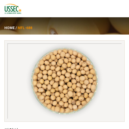
HOME
/
MFL-688
품종
공급업체
에 대한
자원
ENGLISH