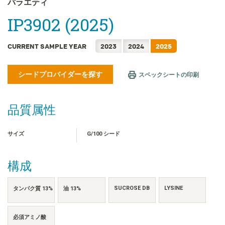
バラエティ
FRANÇAIS
IP3902 (2025)
한국어
简体中文
CURRENT SAMPLE YEAR
2023
2024
2025
繁體中文
ไทย
シードプロバイダーを探す
スペックシートの印刷
TIẾNG VIỆT
INDONESIA
品質属性
サイズ
G/100 シード
構成
SUCROSE DB
LYSINE
タンパク質 13%
油 13%
必須アミノ酸