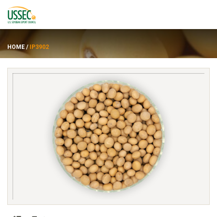
HOME
/
IP3902
品種
サプライヤー
約
資力
ENGLISH