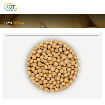
HOME
/
IP3902
พันธุ์
ซัพพลายเออร์
เกี่ยวกับ
ทรัพยากร
ENGLISH