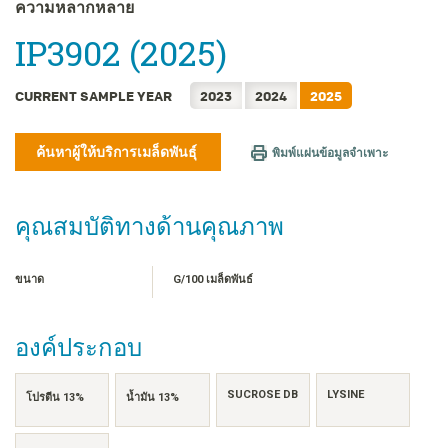
FRANÇAIS
ความหลากหลาย
日本語
IP3902 (2025)
한국어
简体中文
CURRENT SAMPLE YEAR
2023
2024
2025
繁體中文
TIẾNG VIỆT
ค้นหาผู้ให้บริการเมล็ดพันธุ์
พิมพ์แผ่นข้อมูลจำเพาะ
INDONESIA
คุณสมบัติทางด้านคุณภาพ
ขนาด
G/100 เมล็ดพันธ์
องค์ประกอบ
SUCROSE DB
LYSINE
โปรตีน 13%
น้ำมัน 13%