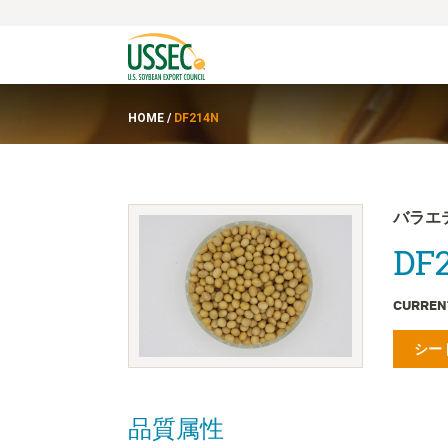
HOME
/
DF214N
バラエ
DF2
CURREN
シー
品質属性