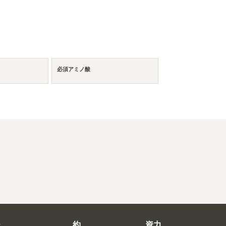
必須アミノ酸
ー
約
資力