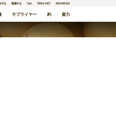
体中文
繁體中文
ไทย
TIẾNG VIỆT
INDONESIA
種
サプライヤー
約
資力