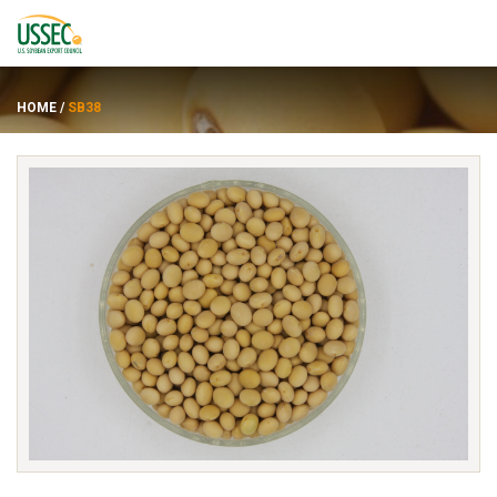
HOME
/
SB38
Varietas
Pemasok
Tentang
Sumber daya
ENGLISH