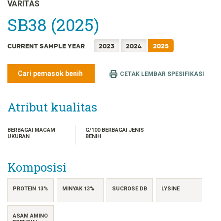
FRANÇAIS
VARITAS
日本語
SB38 (2025)
한국어
CURRENT SAMPLE YEAR
2023
2024
2025
简体中文
繁體中文
Cari pemasok benih
CETAK LEMBAR SPESIFIKASI
ไทย
TIẾNG VIỆT
Atribut kualitas
BERBAGAI MACAM
G/100 BERBAGAI JENIS
UKURAN
BENIH
Komposisi
PROTEIN 13%
MINYAK 13%
SUCROSE DB
LYSINE
ASAM AMINO