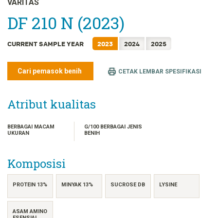
VARITAS
FRANÇAIS
DF 210 N (2023)
日本語
한국어
CURRENT SAMPLE YEAR
2023
2024
2025
简体中文
繁體中文
Cari pemasok benih
CETAK LEMBAR SPESIFIKASI
ไทย
TIẾNG VIỆT
Atribut kualitas
BERBAGAI MACAM
G/100 BERBAGAI JENIS
UKURAN
BENIH
Komposisi
PROTEIN 13%
MINYAK 13%
SUCROSE DB
LYSINE
ASAM AMINO
ESENSIAL