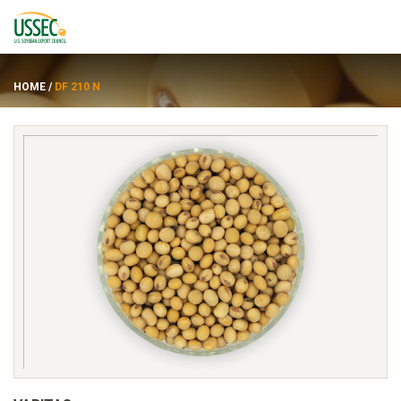
HOME
/
DF 210 N
Varietas
Pemasok
Tentang
Sumber daya
ENGLISH