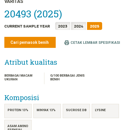
VARITAS
FRANÇAIS
20493 (2025)
日本語
한국어
CURRENT SAMPLE YEAR
2023
2024
2025
简体中文
繁體中文
Cari pemasok benih
CETAK LEMBAR SPESIFIKASI
ไทย
TIẾNG VIỆT
Atribut kualitas
BERBAGAI MACAM
G/100 BERBAGAI JENIS
UKURAN
BENIH
Komposisi
PROTEIN 13%
MINYAK 13%
SUCROSE DB
LYSINE
ASAM AMINO
ESENSIAL