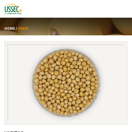
HOME
/
20493
Varietas
Pemasok
Tentang
Sumber daya
ENGLISH