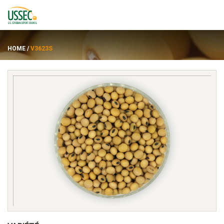
HOME
/
V3623S
Variétés
Fournisseurs
À propos de
Ressources
ENGLISH