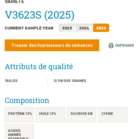
VARIÉTÉ
日本語
V3623S (2025)
한국어
简体中文
CURRENT SAMPLE YEAR
2023
2024
2025
繁體中文
ไทย
Trouver des fournisseurs de semences
IMPRIMER
TIẾNG VIỆT
INDONESIA
Attributs de qualité
TAILLES
G/100 DES GRAINES
Composition
PROTÉINE 13%
HUILE 13%
SUCROSE DB
LYSINE
ACIDES
AMINÉS
ESSENTIELS