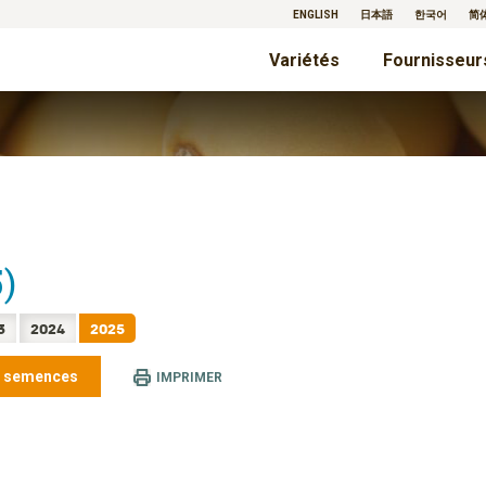
ENGLISH
日本語
한국어
简
Variétés
Fournisseur
)
3
2024
2025
e semences
IMPRIMER