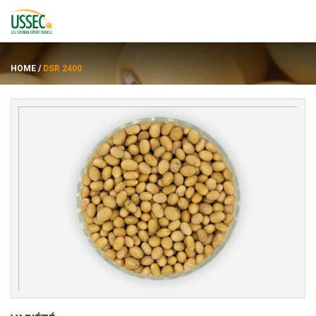
HOME
/
DSR 2400
Variétés
Fournisseurs
À propos de
Ressources
ENGLISH