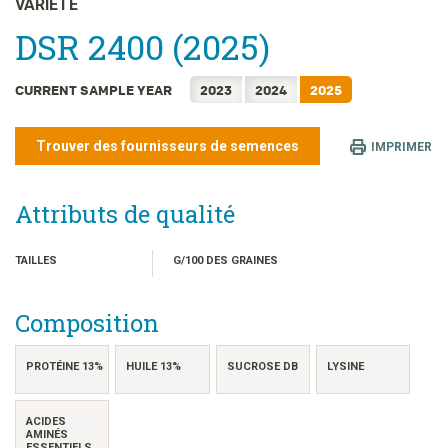
VARIÉTÉ
日本語
DSR 2400 (2025)
한국어
简体中文
CURRENT SAMPLE YEAR
2023
2024
2025
繁體中文
ไทย
Trouver des fournisseurs de semences
IMPRIMER
TIẾNG VIỆT
INDONESIA
Attributs de qualité
TAILLES
G/100 DES GRAINES
Composition
PROTÉINE 13%
HUILE 13%
SUCROSE DB
LYSINE
ACIDES
AMINÉS
ESSENTIELS