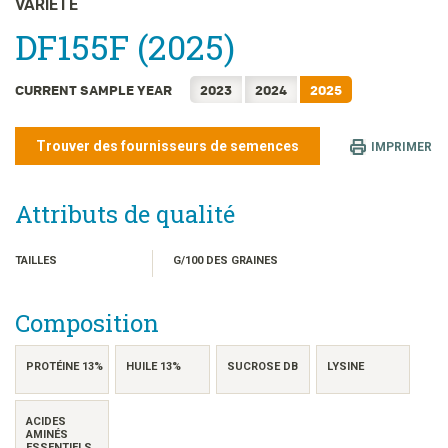
VARIÉTÉ
日本語
DF155F (2025)
한국어
简体中文
CURRENT SAMPLE YEAR
2023
2024
2025
繁體中文
ไทย
Trouver des fournisseurs de semences
IMPRIMER
TIẾNG VIỆT
INDONESIA
Attributs de qualité
TAILLES
G/100 DES GRAINES
Composition
PROTÉINE 13%
HUILE 13%
SUCROSE DB
LYSINE
ACIDES
AMINÉS
ESSENTIELS