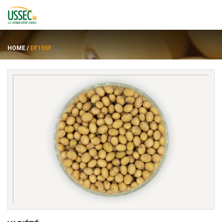
HOME
/
DF155F
Variétés
Fournisseurs
À propos de
Ressources
ENGLISH