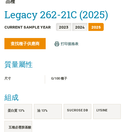
品種
FRANÇAIS
Legacy 262-21C (2025)
日本語
한국어
CURRENT SAMPLE YEAR
2023
2024
2025
简体中文
ไทย
查找種子供應商
打印規格表
TIẾNG VIỆT
INDONESIA
質量屬性
尺寸
G/100 種子
組成
SUCROSE DB
LYSINE
蛋白質 13%
油 13%
五種必需胺基酸