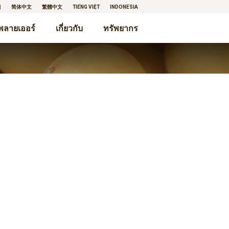
어
简体中文
繁體中文
TIẾNG VIỆT
INDONESIA
พลายเออร์
เกี่ยวกับ
ทรัพยากร