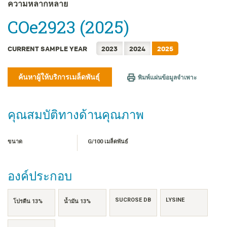
FRANÇAIS
ความหลากหลาย
日本語
COe2923 (2025)
한국어
简体中文
CURRENT SAMPLE YEAR
2023
2024
2025
繁體中文
TIẾNG VIỆT
ค้นหาผู้ให้บริการเมล็ดพันธุ์
พิมพ์แผ่นข้อมูลจำเพาะ
INDONESIA
คุณสมบัติทางด้านคุณภาพ
ขนาด
G/100 เมล็ดพันธ์
องค์ประกอบ
SUCROSE DB
LYSINE
โปรตีน 13%
น้ำมัน 13%