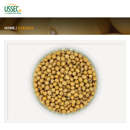
HOME
/
COE2923
พันธุ์
ซัพพลายเออร์
เกี่ยวกับ
ทรัพยากร
ENGLISH