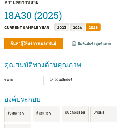
FRANÇAIS
ความหลากหลาย
日本語
18A30 (2025)
한국어
简体中文
CURRENT SAMPLE YEAR
2023
2024
2025
繁體中文
TIẾNG VIỆT
ค้นหาผู้ให้บริการเมล็ดพันธุ์
พิมพ์แผ่นข้อมูลจำเพาะ
INDONESIA
คุณสมบัติทางด้านคุณภาพ
ขนาด
G/100 เมล็ดพันธ์
องค์ประกอบ
SUCROSE DB
LYSINE
โปรตีน 13%
น้ำมัน 13%