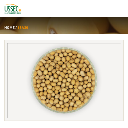
HOME
/
18A30
พันธุ์
ซัพพลายเออร์
เกี่ยวกับ
ทรัพยากร
ENGLISH