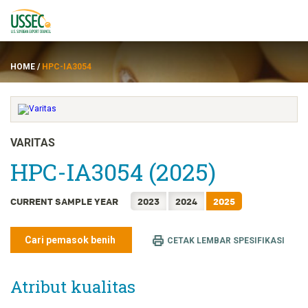
HOME
/
HPC-IA3054
Varietas
VARITAS
HPC-IA3054 (2025)
Pemasok
CURRENT SAMPLE YEAR
2023
2024
2025
Tentang
Cari pemasok benih
Sumber daya
CETAK LEMBAR SPESIFIKASI
Atribut kualitas
ENGLISH