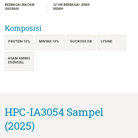
FRANÇAIS
BERBAGAI MACAM
G/100 BERBAGAI JENIS
UKURAN
BENIH
日本語
한국어
Komposisi
简体中文
繁體中文
PROTEIN 13%
MINYAK 13%
SUCROSE DB
LYSINE
ไทย
TIẾNG VIỆT
ASAM AMINO
ESENSIAL
HPC-IA3054 Sampel
(2025)