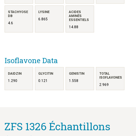
STACHYOSE
LYSINE
ACIDES
DB
AMINÉS
6.865
ESSENTIELS
4.6
14.88
Isoflavone Data
DAIDZIN
GLYCITIN
GENISTIN
TOTAL
ISOFLAVONES
1.290
0.121
1.558
2.969
ZFS 1326 Échantillons