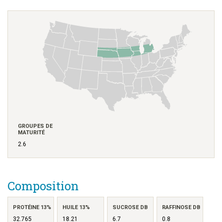
GROUPES DE
MATURITÉ
2.6
Composition
PROTÉINE 13%
HUILE 13%
SUCROSE DB
RAFFINOSE DB
32.765
18.21
6.7
0.8