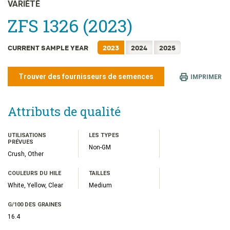
日本語
VARIÉTÉ
한국어
ZFS 1326 (2023)
简体中文
CURRENT SAMPLE YEAR
2023
2024
2025
繁體中文
ไทย
Trouver des fournisseurs de semences
IMPRIMER
TIẾNG VIỆT
INDONESIA
Attributs de qualité
UTILISATIONS
LES TYPES
PRÉVUES
Non-GM
Crush, Other
COULEURS DU HILE
TAILLES
White, Yellow, Clear
Medium
G/100 DES GRAINES
16.4