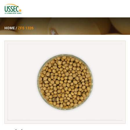
HOME
/
ZFS 1326
Variétés
Fournisseurs
À propos de
Ressources
ENGLISH