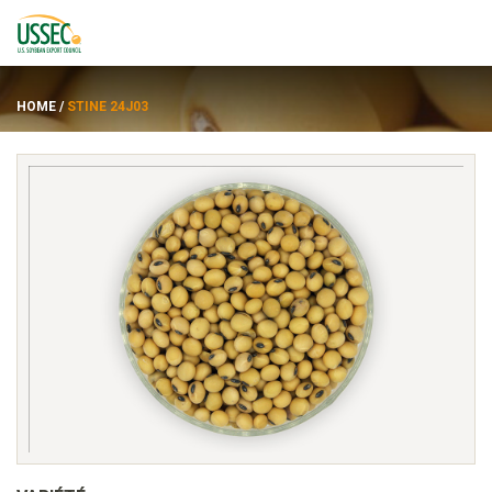
HOME
/
STINE 24J03
Variétés
Fournisseurs
À propos de
Ressources
ENGLISH