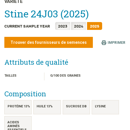
VARIÉTÉ
日本語
Stine 24J03 (2025)
한국어
简体中文
CURRENT SAMPLE YEAR
2023
2024
2025
繁體中文
ไทย
Trouver des fournisseurs de semences
IMPRIMER
TIẾNG VIỆT
INDONESIA
Attributs de qualité
TAILLES
G/100 DES GRAINES
Composition
PROTÉINE 13%
HUILE 13%
SUCROSE DB
LYSINE
ACIDES
AMINÉS
ESSENTIELS