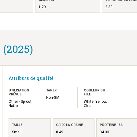
1.29
2.33
 (2025)
Attributs de qualité
UTILISATION
TAPER
COULEUR DU
PRÉVUE
HILE
Non-GM
Other - Sprout,
White, Yellow,
Natto
Clear
TAILLE
G/100 LA GRAINE
PROTÉINE 13%
Small
8.49
34.33