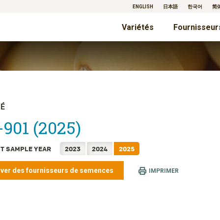
ENGLISH
日本語
한국어
简
Variétés
Fournisseur
TÉ
901 (2025)
T SAMPLE YEAR
2023
2024
2025
ver des fournisseurs de semences
IMPRIMER