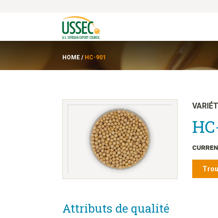
HOME
/
HC-901
VARIÉ
HC-
CURREN
Trou
Attributs de qualité