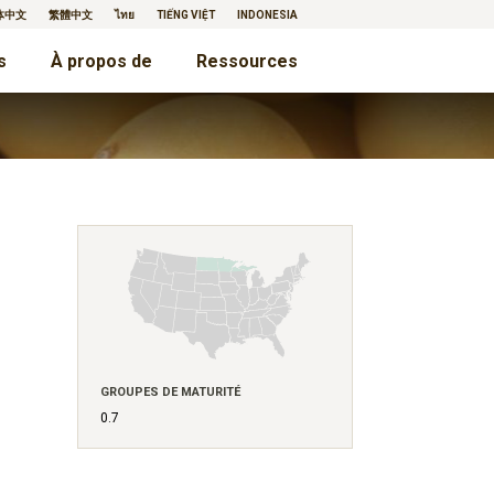
体中文
繁體中文
ไทย
TIẾNG VIỆT
INDONESIA
s
À propos de
Ressources
GROUPES DE MATURITÉ
0.7