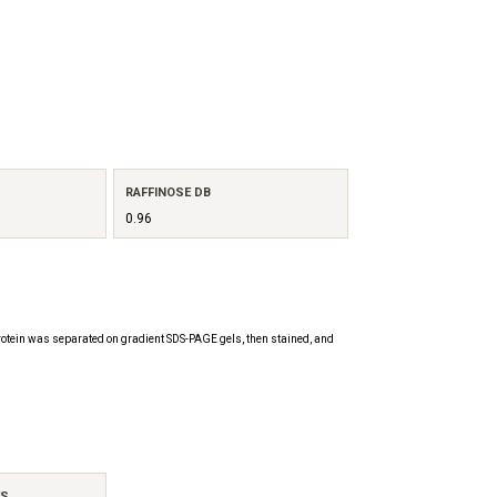
RAFFINOSE DB
0.96
otein was separated on gradient SDS-PAGE gels, then stained, and
ES