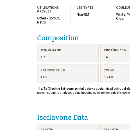
UTILISATIONS
LES TYPES
COULEUR
PRÉVUES
Non-GM
White, Y
Other - Sprout,
Clear
Natto
Composition
11S/7S RATIO
PROTÉINE 13%
1.7
34.33
STACHYOSE DB
LYSINE
4.62
6.74%
11s/7s (Glycinin & β-conglycinin)
data was determined using gel ele
protein subunits analyzed using imaging software to create the level o
Isoflavone Data
DAIDZIN
GLYCITIN