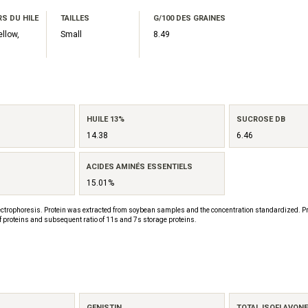
S DU HILE
TAILLES
G/100 DES GRAINES
ellow,
Small
8.49
HUILE 13%
SUCROSE DB
14.38
6.46
ACIDES AMINÉS ESSENTIELS
15.01%
ctrophoresis. Protein was extracted from soybean samples and the concentration standardized. Pr
f proteins and subsequent ratio of 11s and 7s storage proteins.
GENISTIN
TOTAL ISOFLAVON