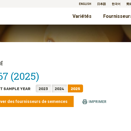
ENGLISH
日本語
한국어
简
Variétés
Fournisseur
TÉ
7 (2025)
T SAMPLE YEAR
2023
2024
2025
ver des fournisseurs de semences
IMPRIMER