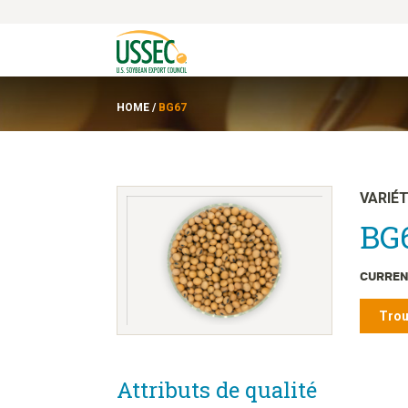
HOME
/
BG67
VARIÉ
BG6
CURREN
Trou
Attributs de qualité