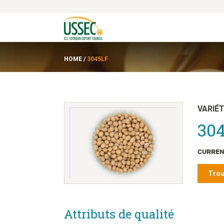
HOME
/
3045LF
VARIÉ
304
CURREN
Trou
Attributs de qualité