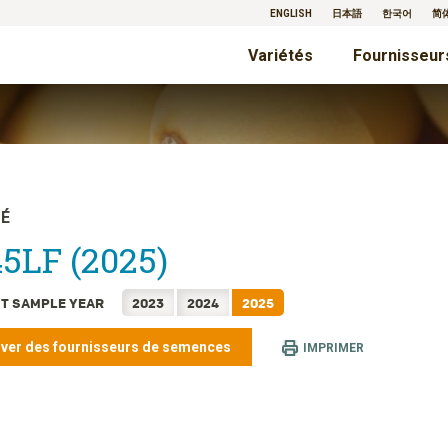
ENGLISH
日本語
한국어
简
Variétés
Fournisseur
TÉ
5LF (2025)
T SAMPLE YEAR
2023
2024
2025
ver des fournisseurs de semences
IMPRIMER